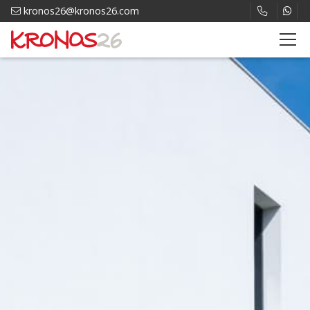
kronos26@kronos26.com