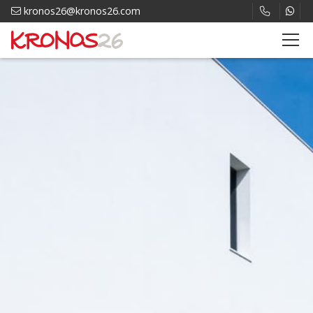
kronos26@kronos26.com