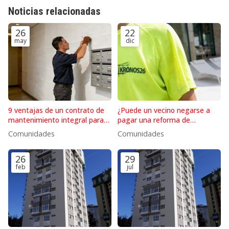
Noticias relacionadas
26
22
may
dic
9 ventajas de un contrato de
¿Puede un vecino negarse a
mantenimiento integral para
pagar una reforma de
edificios
accesibilidad del edificio?
Comunidades
Comunidades
26
29
feb
jul