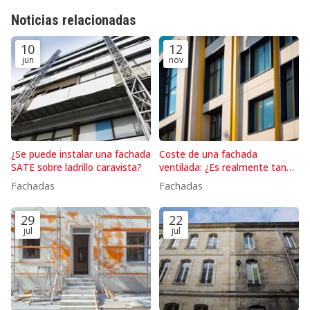
Noticias relacionadas
10
12
jun
nov
¿Se puede instalar una fachada
Coste de una fachada
SATE sobre ladrillo caravista?
ventilada: ¿Es realmente tan
cara?
Fachadas
Fachadas
29
22
jul
jul